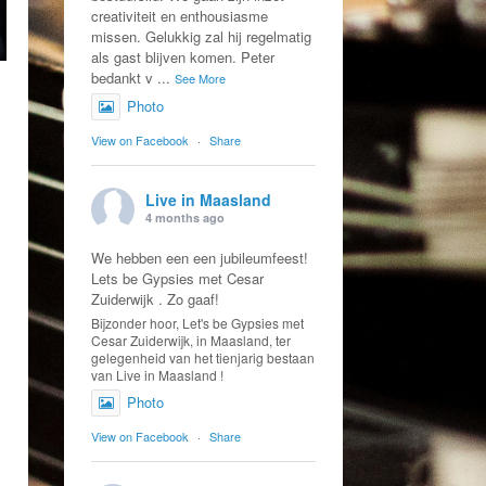
creativiteit en enthousiasme
missen. Gelukkig zal hij regelmatig
als gast blijven komen. Peter
bedankt v
...
See More
Photo
View on Facebook
·
Share
Live in Maasland
4 months ago
We hebben een een jubileumfeest!
Lets be Gypsies met Cesar
Zuiderwijk . Zo gaaf!
Bijzonder hoor, Let's be Gypsies met
Cesar Zuiderwijk, in Maasland, ter
gelegenheid van het tienjarig bestaan
van Live in Maasland !
Photo
View on Facebook
·
Share