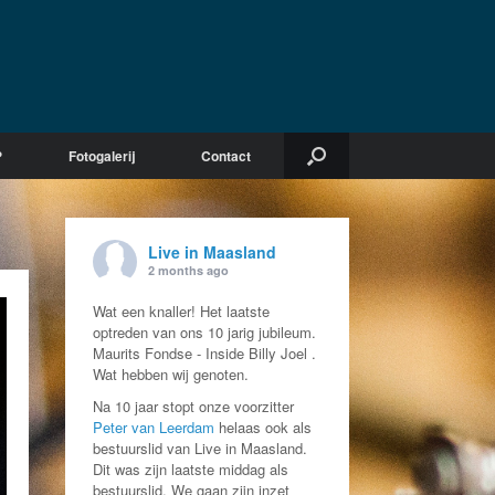
?
Fotogalerij
Contact
Live in Maasland
2 months ago
Wat een knaller! Het laatste
optreden van ons 10 jarig jubileum.
Maurits Fondse - Inside Billy Joel .
Wat hebben wij genoten.
Na 10 jaar stopt onze voorzitter
Peter van Leerdam
helaas ook als
bestuurslid van Live in Maasland.
Dit was zijn laatste middag als
bestuurslid. We gaan zijn inzet