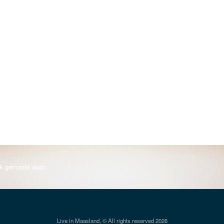
jk gemaakt door:
Live in Maasland, © All rights reserved 2026