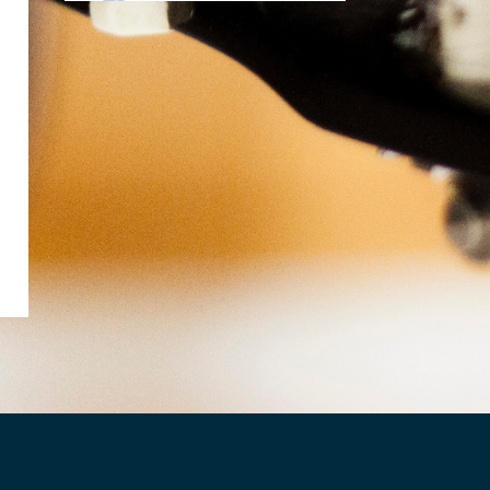
Live in Maasland
4 months ago
En ook in de drukwerk versie van
het Nieuwsblad Midden-Delfland
neemt ons 10-jarig jubileum een
halve pagina in beslag.
Photo
View on Facebook
·
Share
Live in Maasland
4 months ago
10 jarig jubileum stichting
‘Live in Maasland’
www.rodi.nl
Tienjarig jubileum ‘Live in
Maasland’
View on Facebook
·
Share