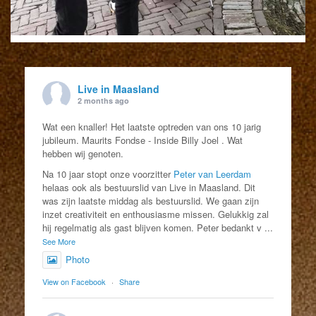
Live in Maasland
2 months ago
Wat een knaller! Het laatste optreden van ons 10 jarig
jubileum. Maurits Fondse - Inside Billy Joel . Wat
hebben wij genoten.
Na 10 jaar stopt onze voorzitter
Peter van Leerdam
helaas ook als bestuurslid van Live in Maasland. Dit
was zijn laatste middag als bestuurslid. We gaan zijn
inzet creativiteit en enthousiasme missen. Gelukkig zal
hij regelmatig als gast blijven komen. Peter bedankt v
...
See More
Photo
View on Facebook
·
Share