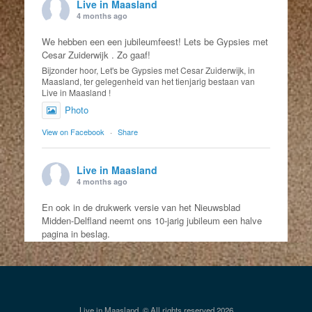
Live in Maasland
4 months ago
We hebben een een jubileumfeest! Lets be Gypsies met
Cesar Zuiderwijk . Zo gaaf!
Bijzonder hoor, Let's be Gypsies met Cesar Zuiderwijk, in
Maasland, ter gelegenheid van het tienjarig bestaan van
Live in Maasland !
Photo
View on Facebook
·
Share
Live in Maasland
4 months ago
En ook in de drukwerk versie van het Nieuwsblad
Midden-Delfland neemt ons 10-jarig jubileum een halve
pagina in beslag.
Photo
View on Facebook
·
Share
Live in Maasland, © All rights reserved 2026